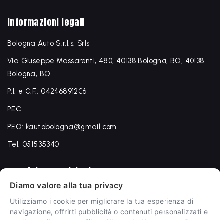
Informazioni legali
Bologna Auto S.r.l.s. Srls
Via Giuseppe Massarenti, 480, 40138 Bologna, BO, 40138
Bologna, BO
P.I. e C.F.: 04246891206
PEC:
PEO: kautobologna@gmail.com
Tel. 051535340
Termini e condizioni
Diamo valore alla tua privacy
Termini e condizioni
Utilizziamo i cookie per migliorare la tua esperienza di
Privacy Policy
navigazione, offrirti pubblicità o contenuti personalizzati e