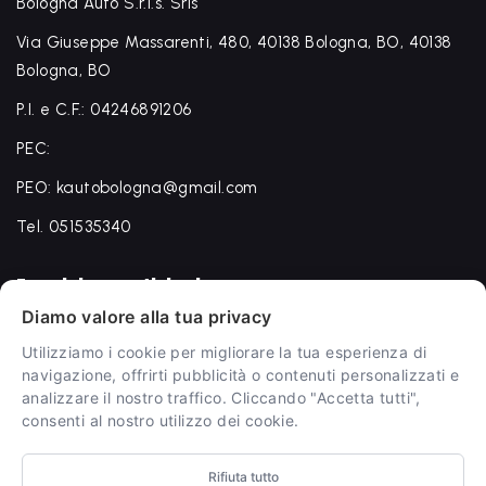
Bologna Auto S.r.l.s. Srls
Via Giuseppe Massarenti, 480, 40138 Bologna, BO, 40138
Bologna, BO
P.I. e C.F.: 04246891206
PEC:
PEO: kautobologna@gmail.com
Tel. 051535340
Termini e condizioni
Diamo valore alla tua privacy
Termini e condizioni
Utilizziamo i cookie per migliorare la tua esperienza di
Privacy Policy
navigazione, offrirti pubblicità o contenuti personalizzati e
analizzare il nostro traffico. Cliccando "Accetta tutti",
Cookie Policy
consenti al nostro utilizzo dei cookie.
Rifiuta tutto