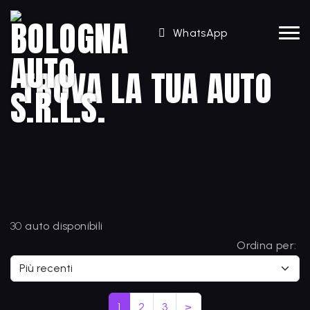
WhatsApp
TROVA LA TUA AUTO
30
auto disponibili
Ordina per:
1
2
3
>