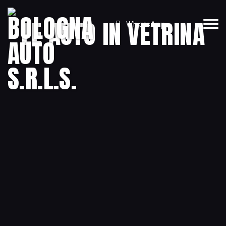
LE AUTO IN VETRINA
WhatsApp
BMW
X3
xDrive20d
€ 4.500
3
Usato, 07/2009
Diesel, 1.995 cm
250.000 km
Cambio: Manuale