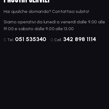
Hai qualche domanda? Contattaci subito!
Siamo operativi da lunedì a venerdì dalle 9.00 alle
19.00 e sabato dalle 9.00 alle 13.00
051 535340
342 898 1114
Tel.
Cell.
Vendita Auto
Siamo specializzati in vendita di
autoveicoli usati di tutte le marc
modelli