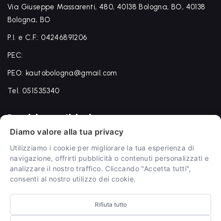
Via Giuseppe Massarenti, 480, 40138 Bologna, BO, 40138
Bologna, BO
P.I. e C.F.: 04246891206
PEC:
PEO: kautobologna@gmail.com
Tel. 051535340
Termini e condizioni
Diamo valore alla tua privacy
Termini e condizioni
Utilizziamo i cookie per migliorare la tua esperienza di
Privacy Policy
navigazione, offrirti pubblicità o contenuti personalizzati e
analizzare il nostro traffico. Cliccando "Accetta tutti",
Cookie Policy
consenti al nostro utilizzo dei cookie.
Rifiuta tutto