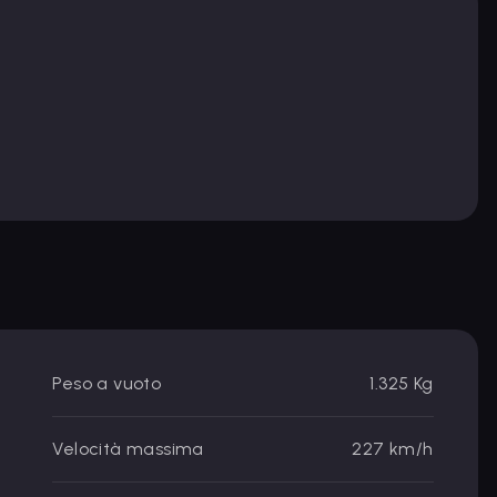
Peso a vuoto
1.325 Kg
Velocità massima
227 km/h