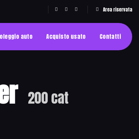
Area riservata
oleggio auto
Acquisto usato
Contatti
er
200 cat