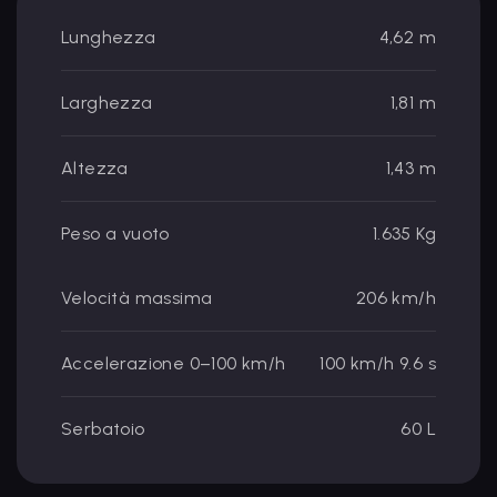
Lunghezza
4,62 m
Larghezza
1,81 m
Altezza
1,43 m
Peso a vuoto
1.635 Kg
Velocità massima
206 km/h
Accelerazione 0–100 km/h
100 km/h 9.6 s
Serbatoio
60 L