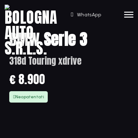
WhatsApp
BMW
Serie 3
318d Touring xdrive
€ 8.900
Neopatentati